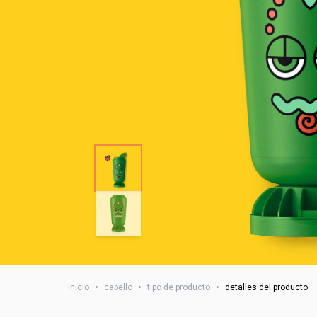
inicio
•
cabello
•
tipo de producto
•
detalles del producto