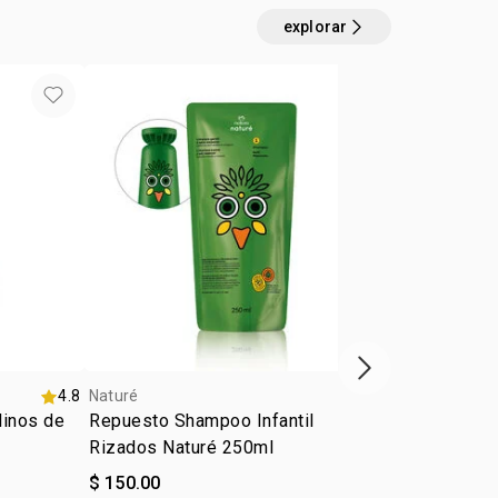
explorar
próximo item
4.8
Naturé
4.9
Naturé
linos de
Repuesto Shampoo Infantil
Repuesto Sh
Rizados Naturé 250ml
Ondulados 
$ 150.00
$ 150.00