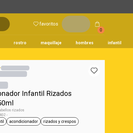
inicia
favoritos
sesión
0
rostro
maquillaje
hombres
infantil
nador Infantil Rizados
50ml
bellos rizados
02 -
til
acondicionador
rizados y crespos
aturé
tiqueta infantil
etiqueta acondicionador
etiqueta rizados y crespos