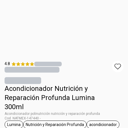
4.8
Acondicionador Nutrición y
Reparación Profunda Lumina
300ml
Acondicionador polinutrición nutrición y reparación profunda
Cod. NATMEX-147440 -
Lumina
Nutrición y Reparación Profunda
acondicionador
etiqueta Lumina
etiqueta Nutrición y Reparación Profund
etiqueta acon