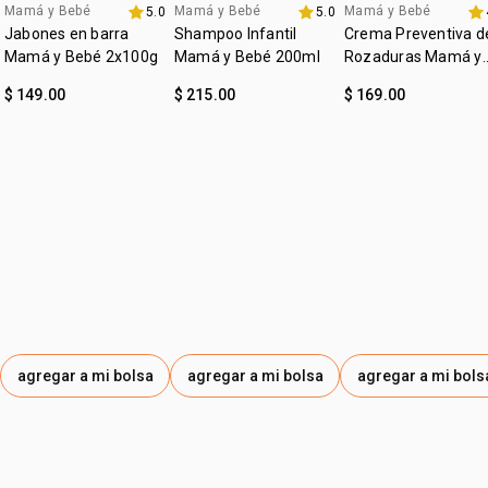
Mamá y Bebé
Mamá y Bebé
Mamá y Bebé
5.0
5.0
Favoritos
Favoritos
Jabones en barra
Shampoo Infantil
Crema Preventiva d
Mamá y Bebé 2x100g
Mamá y Bebé 200ml
Rozaduras Mamá y
bebé
$ 149.00
$ 215.00
$ 169.00
agregar a mi bolsa
agregar a mi bolsa
agregar a mi bols