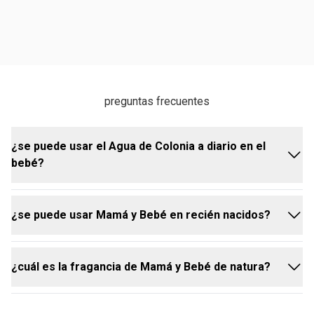
preguntas frecuentes
¿se puede usar el Agua de Colonia a diario en el
bebé?
¿se puede usar Mamá y Bebé en recién nacidos?
sí, la colonia es suave y segura para el uso diario,
proporcionando una fragancia delicada.
¿cuál es la fragancia de Mamá y Bebé de natura?
se recomienda esperar algunos días después del
nacimiento antes de comenzar a usar colonia en
recién nacidos. es importante elegir una colonia