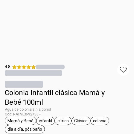
4.8
Colonia Infantil clásica Mamá y
Bebé 100ml
Agua de colonia sin alcohol
Cod. NATMEX-92786 -
Mamá y Bebé
infantil
cítrico
Clásico
colonia
etiqueta Mamá y Bebé
etiqueta infantil
etiqueta cítrico
etiqueta Clásico
etiqueta colonia
día a día, pós baño
etiqueta día a día, pós baño