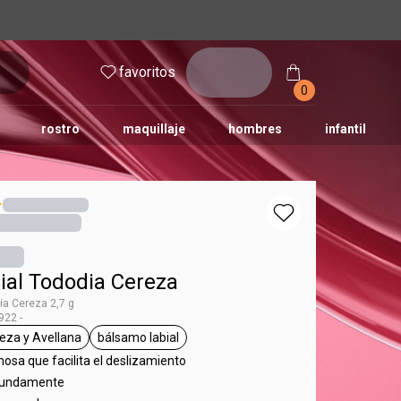
inicia
favoritos
sesión
0
rostro
maquillaje
hombres
infantil
ial Tododia Cereza
ia Cereza 2,7 g
22 -
eza y Avellana
bálsamo labial
ododia
etiqueta Cereza y Avellana
etiqueta bálsamo labial
osa que facilita el deslizamiento
ofundamente