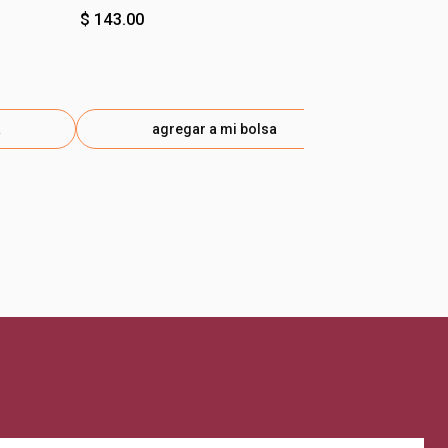
Coco
$ 143.00
$ 143.00
a
agregar a mi bolsa
ag