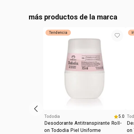
más productos de la marca
Tendencia
I
ítem anterior
Tododia
5.0
Tod
Desodorante Antitranspirante Roll-
Des
on Tododia Piel Uniforme
on