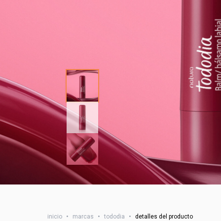
inicio
•
marcas
•
tododia
•
detalles del producto