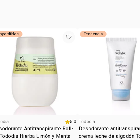
POLIGLICER
BENZOATO 
TOCOFEROL,
ASCORBILA,
mperdibles
Tendencia
odia
5.0
Tododia
odorante Antitranspirante Roll-
Desodorante antitranspira
 Tododia Hierba Limón y Menta
crema leche de algodón T