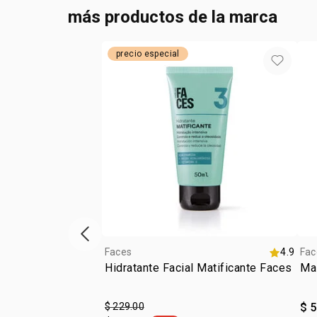
más productos de la marca
precio especial
ítem anterior
Faces
4.9
Fac
Hidratante Facial Matificante Faces
Mas
$ 229.00
$ 5