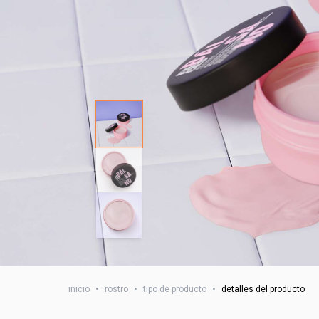
inicio
•
rostro
•
tipo de producto
•
detalles del producto