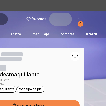
inicia
favoritos
sesión
0
rostro
maquillaje
hombres
infantil
desmaquillante
illante
52 -
quillante
todo tipo de piel
ces
etiqueta desmaquillante
etiqueta todo tipo de piel
agregar a mi bolsa