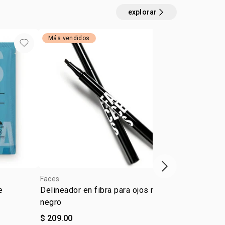
licación: rostro
explorar
Más vendidos
outlet
próximo item
Faces
4.6
Faces
e
Delineador en fibra para ojos negro
Lápiz para c
negro
$ 209.00
$ 195.00