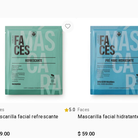
• zona de ap
es
5.0
Faces
carilla facial refrescante
Mascarilla facial hidratant
9.00
$ 59.00