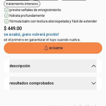
tratamiento intensivo
etiqueta tratamiento intensivo
previne señales de envejecimiento
hidrata profundamente
fórmula balm con textura aterciopelada y fácil de extender
$ 449.00
se acabó, ¡pero volverá pronto!
sé el primero en garantizar el tuyo cuando vuelva.
avísame
descripción
solución completa que reduce, previene e hidrata la
resultados comprobados
piel.
• 100% de las mujeres con la piel más hidratada
¹
•
reduce líneas finas y arrugas
inmediato
•
previene signos del envejecimiento
•
más vitalidad y luminosidad para la piel.
•
hidrata intensamente