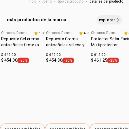
•
mantiene el
inicio
maquillaje
•
rostro
•
de ojos por
tipo de producto
más tiempo
•
detalles del producto
uso continuo
• activa
la vitalidad celular
•
suaviza los signos de cansancio.
•
resultados reales
comprobados por dermatólogos.
más productos de la marca
explorar
¹evaluación realizada por 120 consumidoras durante el
uso del producto por 7 días.
Chronos Derma
Chronos Derma
Chronos Derma
5.0
4.9
2x1ROSTRO
2x1ROSTRO
2x1ROSTRO
Repuesto Gel crema
Repuesto Crema
Protector Solar Faci
antiseñales​ firmeza y
antiseñales​ relleno y
Multiprotector
luminosidad 45+ dia
revitalización ​60+ dia
Aclarador FPS 50+
$ 649.00
$ 649.00
$ 615.00
fps 30
fps 30
$ 454.30
$ 454.30
$ 461.25
-30%
-30%
-25%
etiqueta -30%
etiqueta -30%
etiqueta -2