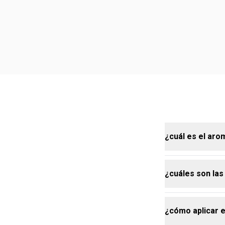
¿cuál es el ar
¿cuáles son la
Beso de Humor
notas adictiv
amaderada mod
¿cómo aplicar e
duradera.
las notas pri