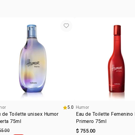
hasta agota
IONONE, LI
El contenid
GERANIOL.
siendo exa
mor
5.0
Humor
 de Toilette unisex Humor
Eau de Toilette Femenino
erta 75ml
Primero 75ml
55.00
$ 755.00