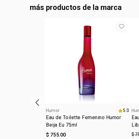
más productos de la marca
ítem anterior
Humor
5.0
Hu
Eau de Toilette Femenino Humor
Eau
Beija Eu 75ml
Lib
$ 755.00
$ 7