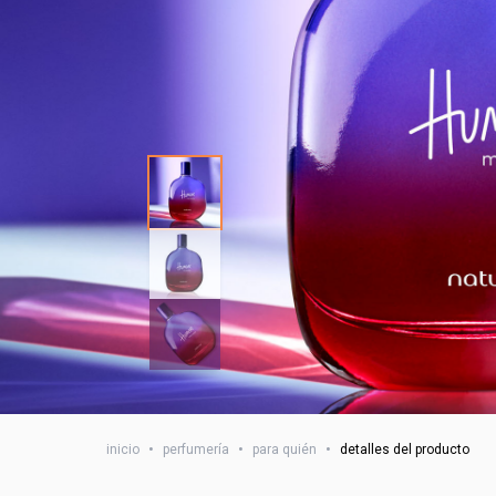
inicio
•
perfumería
•
para quién
•
detalles del producto