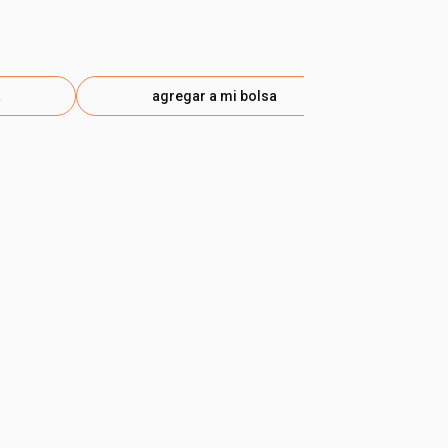
$ 490.75
-35
eti
a
agregar a mi bolsa
ag