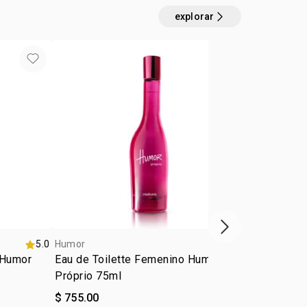
r existencias.
NALOOL, CITRAL, EUGENOL, CITRONELLOL,
explorar
o, la fórmula y la calidad del producto siguen
ctamente los mismos. mismo.
próximo item
5.0
Humor
5.0
Humor
 Humor
Eau de Toilette Femenino Humor
Eau de Toilette
Próprio 75ml
Transforma
$ 755.00
$ 755.00