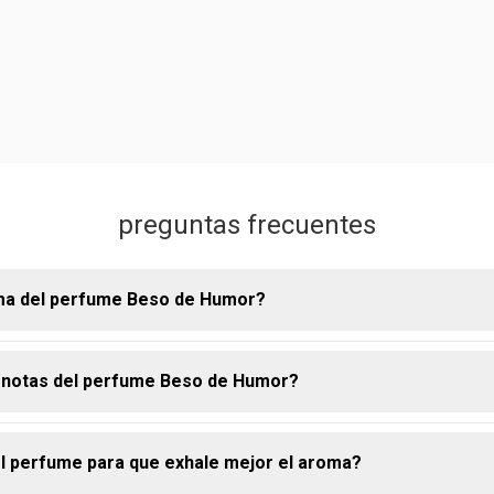
preguntas frecuentes
oma del perfume Beso de Humor?
s notas del perfume Beso de Humor?
 Natura masculino es una mezcla inusual y seductora de espec
as de ciruela y un toque cremoso de cacao. Beso de Humor tiene
erada y apasionada, que despierta los sentidos y deja una im
l perfume para que exhale mejor el aroma?
ncipales presentes en la colonia Beso de Humor masculino son i