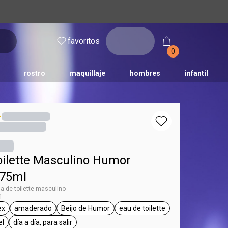
inicia
favoritos
sesión
0
rostro
maquillaje
hombres
infantil
oilette Masculino Humor
 75ml
a de toilette masculino
 -
ex
amaderado
Beijo de Humor
eau de toilette
umor
tiqueta unisex
etiqueta amaderado
etiqueta Beijo de Humor
etiqueta eau de toilette
el
día a día, para salir
a todo tipo de piel
etiqueta día a día, para salir