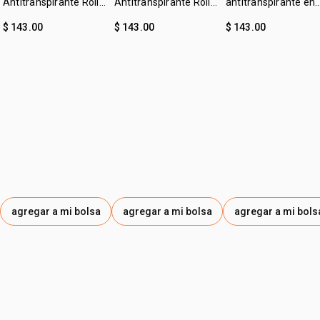
Antitranspirante Roll-
Antitranspirante Roll-
antitranspirante en
on Tododia Piel
on Tododia Hierba
crema leche de
$ 143.00
$ 143.00
$ 143.00
Uniforme
Limón y Menta
algodón Tododia
agregar a mi bolsa
agregar a mi bolsa
agregar a mi bols