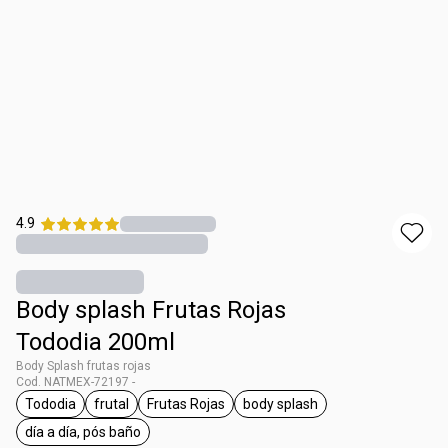
4.9
Body splash Frutas Rojas
Tododia 200ml
Body Splash frutas rojas
Cod. NATMEX-72197 -
Tododia
frutal
Frutas Rojas
body splash
etiqueta Tododia
etiqueta frutal
etiqueta Frutas Rojas
etiqueta body splash
día a día, pós baño
etiqueta día a día, pós baño