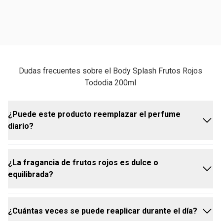
Dudas frecuentes sobre el Body Splash Frutos Rojos
Tododia 200ml
¿Puede este producto reemplazar el perfume
diario?
¿La fragancia de frutos rojos es dulce o
Sí, el body splash frutos rojos es perfecto para
equilibrada?
quienes buscan una fragancia más ligera y
refrescante para el día a día. Ofrece una sensación
de bienestar y un aroma delicioso que te acompaña,
¿Cuántas veces se puede reaplicar durante el día?
sin la intensidad de un perfume tradicional. Es ideal
La fragancia de frutos rojos es una combinación