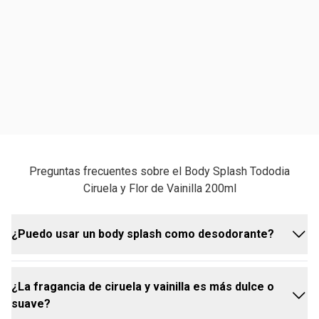
Preguntas frecuentes sobre el Body Splash Tododia
Ciruela y Flor de Vainilla 200ml
¿Puedo usar un body splash como desodorante?
¿La fragancia de ciruela y vainilla es más dulce o
Un body splash perfuma tu piel y te brinda una
suave?
sensación de frescura, pero no reemplaza la acción