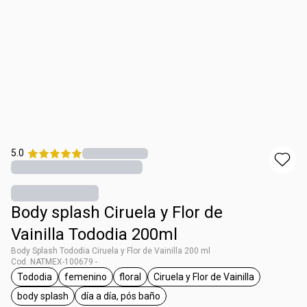
5.0
Body splash Ciruela y Flor de
Vainilla Tododia 200ml
Body Splash Tododia Ciruela y Flor de Vainilla 200 ml
Cod. NATMEX-100679 -
Tododia
femenino
floral
Ciruela y Flor de Vainilla
etiqueta Tododia
etiqueta femenino
etiqueta floral
etiqueta Ciruela y Flor de
body splash
día a día, pós baño
etiqueta body splash
etiqueta día a día, pós baño