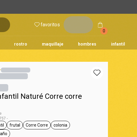
inicia
favoritos
sesión
0
rostro
maquillaje
hombres
infantil
nfantil Naturé Corre corre
e
57 -
til
frutal
Corre Corre
colonia
aturé
tiqueta infantil
etiqueta frutal
etiqueta Corre Corre
etiqueta colonia
baño
eta día a día, pós baño