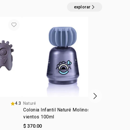
fectar sus propiedades
explorar
próximo item
4.3
Naturé
4.8
Naturé
Colonia Infantil Naturé Molinos de
Repuesto Sh
vientos 100ml
Rizados Nat
$ 370.00
$ 150.00