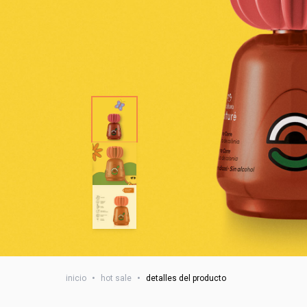
inicio
•
hot sale
•
detalles del producto