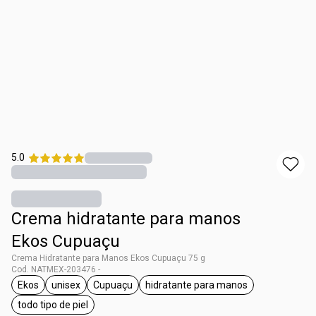
5.0
Crema hidratante para manos
Ekos Cupuaçu
Crema Hidratante para Manos Ekos Cupuaçu 75 g
Cod. NATMEX-203476 -
Ekos
unisex
Cupuaçu
hidratante para manos
etiqueta Ekos
etiqueta unisex
etiqueta Cupuaçu
etiqueta hidratante para 
todo tipo de piel
etiqueta todo tipo de piel