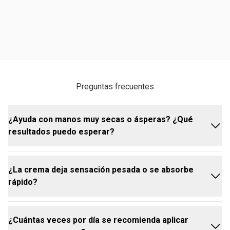
Preguntas frecuentes
¿Ayuda con manos muy secas o ásperas? ¿Qué
resultados puedo esperar?
¿La crema deja sensación pesada o se absorbe
La crema para las manos Copoazú ofrece múltiples
rápido?
beneficios para esta zona del cuerpo, que muchas
veces está expuesta a agentes externos, no recibe
la hidratación necesaria para mantenerla con un
¿Cuántas veces por día se recomienda aplicar
aspecto y textura saludable y suave.
Esta crema para manos de Natura, a base de