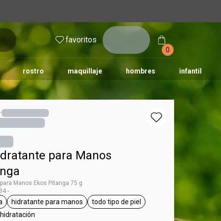
inicia
favoritos
sesión
0
rostro
maquillaje
hombres
infantil
dratante para Manos
anga
 para Manos Ekos Pitanga 75 g
4 -
a
hidratante para manos
todo tipo de piel
os
queta Pitanga
etiqueta hidratante para manos
etiqueta todo tipo de piel
 hidratación