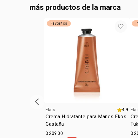
más productos de la marca
Favoritos
I
ítem anterior
Ekos
4.9
Eko
Crema Hidratante para Manos Ekos
Cr
Castaña
Tu
$ 209.00
$ 2