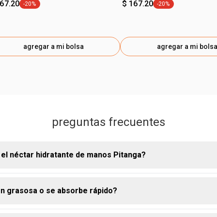
167.20
$ 167.20
-20%
-20%
etiqueta -20%
etiqueta -20%
agregar a mi bolsa
agregar a mi bols
preguntas frecuentes
 el néctar hidratante de manos Pitanga?
ón grasosa o se absorbe rápido?
atante para manos Pitanga está formulada para hidratar profunda
iel y protegerla de la resequedad causada por factores externos.