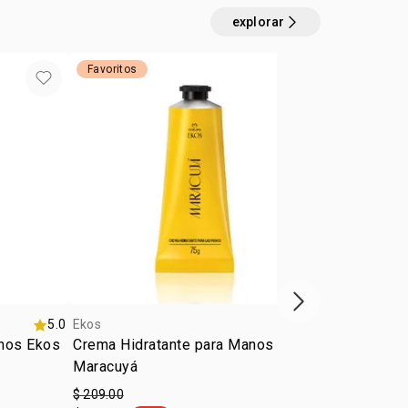
explorar
Favoritos
precio espec
próximo item
5.0
Ekos
5.0
Ekos
anos Ekos
Crema Hidratante para Manos Ekos
Crema hidra
Maracuyá
Cupuaçu
$ 209.00
$ 209.00