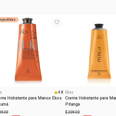
mperdibles
s
4.8
Ekos
ema Hidratante para Manos Ekos
Crema Hidratante para M
kumá
Pitanga
09.00
$ 209.00