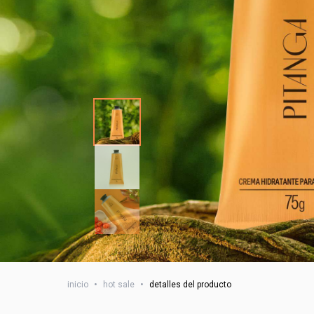
inicio
•
hot sale
•
detalles del producto