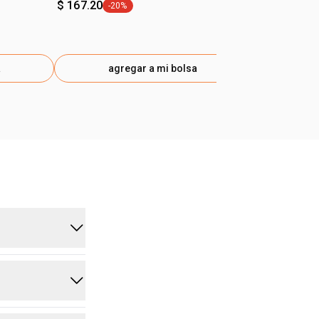
$ 167.20
-20%
etiqueta -20%
a
agregar a mi bolsa
ag
mente,