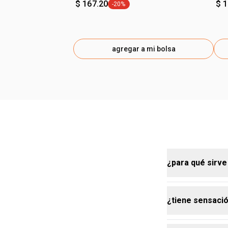
$ 167.20
$ 
-20%
etiqueta -20%
agregar a mi bolsa
¿para qué sirve
¿tiene sensaci
la crema hidr
suavizar la p