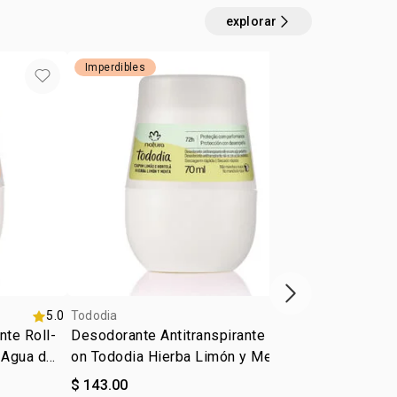
l: todo tipo de piel
explorar
Imperdibles
próximo item
5.0
Tododia
5.0
Tododia
nte Roll-
Desodorante Antitranspirante Roll-
Crema Nutrit
 Agua de
on Tododia Hierba Limón y Menta
Tododia Fres
$ 143.00
$ 269.00