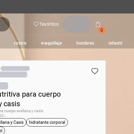
inicia
favoritos
sesión
0
rostro
maquillaje
hombres
infantil
tritiva para cuerpo
y casis
ra cuerpo avellana y casis
2 -
llana y Casis
hidratante corporal
ododia
etiqueta Avellana y Casis
etiqueta hidratante corporal
el
a todo tipo de piel