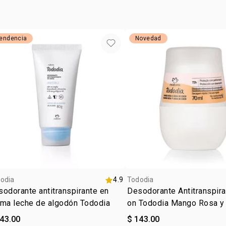
• tipo de pie
endencia
Novedad
odia
4.9
Tododia
odorante antitranspirante en
Desodorante Antitranspira
ema leche de algodón Tododia
on Tododia Mango Rosa y
Coco
143.00
$ 143.00