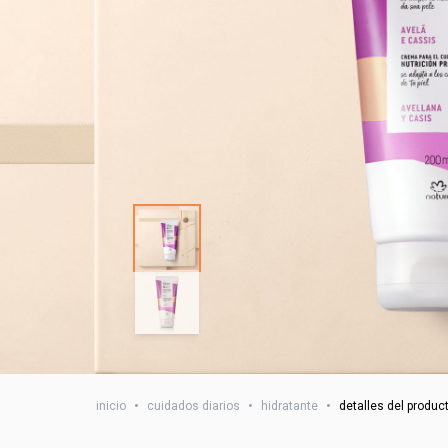
inicio
•
cuidados diarios
•
hidratante
•
detalles del produc