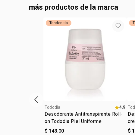
más productos de la marca
Tendencia
T
ítem anterior
Tododia
4.9
Tod
Desodorante Antitranspirante Roll-
Des
on Tododia Piel Uniforme
cr
$ 143.00
$ 