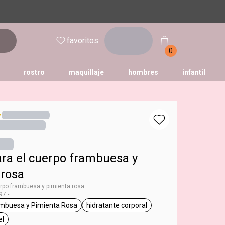
inicia
favoritos
sesión
0
rostro
maquillaje
hombres
infantil
ra el cuerpo frambuesa y
 rosa
rpo frambuesa y pimienta rosa
7 -
mbuesa y Pimienta Rosa
hidratante corporal
ododia
etiqueta Frambuesa y Pimienta Rosa
etiqueta hidratante corporal
el
a todo tipo de piel