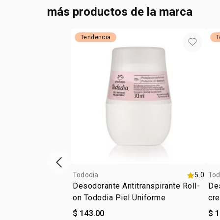
más productos de la marca
Tendencia
T
ítem anterior
Tododia
5.0
Tod
Desodorante Antitranspirante Roll-
Des
on Tododia Piel Uniforme
cr
$ 143.00
$ 