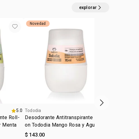
explorar
Novedad
próximo item
5.0
Tododia
5.0
Tododia
nte Roll-
Desodorante Antitranspirante Roll-
Desodorante
y Menta
on Tododia Mango Rosa y Agua de
antitranspir
Coco
casis
$ 143.00
$ 143.00