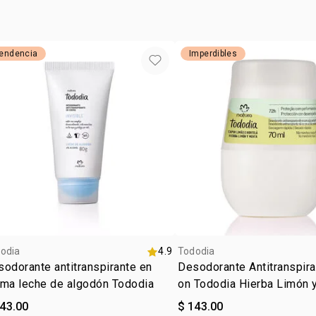
endencia
Imperdibles
odia
4.9
Tododia
odorante antitranspirante en
Desodorante Antitranspira
ema leche de algodón Tododia
on Tododia Hierba Limón 
143.00
$ 143.00