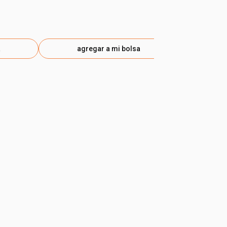
a
agregar a mi bolsa
ag