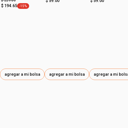
$ 229.00
$ 59.00
$ 59.00
$ 194.65
-15%
etiqueta -15%
agregar a mi bolsa
agregar a mi bolsa
agregar a mi bols