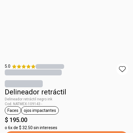
5.0
Delineador retráctil
Delineador retráctil negro ink
Cod. NATMEX-109143 -
Faces
ojos impactantes
etiqueta Faces
etiqueta ojos impactantes
$ 195.00
o
6x de $ 32.50 sin intereses