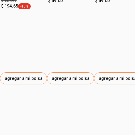
$ 229.00
$ 59.00
$ 59.00
$ 194.65
-15%
etiqueta -15%
agregar a mi bolsa
agregar a mi bolsa
agregar a mi bols