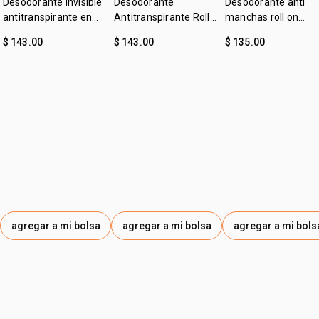
Desodorante invisible
Desodorante
Desodorante anti
antitranspirante en
Antitranspirante Roll-
manchas roll on
crema 80 g Erva Doce
on Erva Doce
clásico 70 ml Erva
$ 143.00
$ 143.00
$ 135.00
Doce
agregar a mi bolsa
agregar a mi bolsa
agregar a mi bols