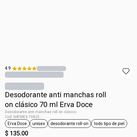
4.9
Desodorante anti manchas roll
on clásico 70 ml Erva Doce
Desodorante anti manchas roll on clásico
Cod. NATMEX-70825 -
Erva Doce
unisex
desodorante roll-on
todo tipo de piel
etiqueta Erva Doce
etiqueta unisex
etiqueta desodorante roll-on
etiqueta todo t
$ 135.00