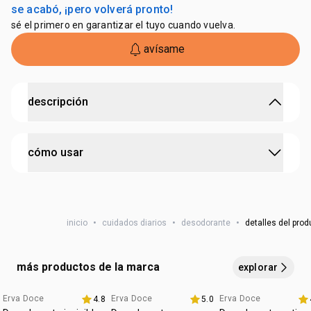
se acabó, ¡pero volverá pronto!
sé el primero en garantizar el tuyo cuando vuelva.
avísame
descripción
48 horas de protección desodorante y antitranspirante
cómo usar
48h de frescura sin manchas. Fórmula suave ideal para
piel sensible con aroma herbal. ¡Protege tu piel con confort
y confianza!
aplica el Desodorante Antitranspirante Roll-on Natura Erva
Doce en las axilas, masajeando suavemente hasta su
inicio
•
cuidados diarios
•
desodorante
•
detalles del prod
completa absorción.
más productos de la marca
explorar
Erva Doce
Erva Doce
Erva Doce
4.8
5.0
Más vendidos