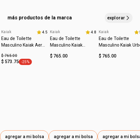
ANNUUS, ÉTER DE MACROGOL MONOESTEARÍLICO,
MIRISTATO DE ISOPROPILO, PERFUME, TREHALOSA,
más productos de la marca
explorar
CITRATO DE TRIETILO, CAPRILILGLICOL,
HIDROXIACETOFENONA, EDETATO DISÓDICO, LINALOL,
Kaiak
Kaiak
Kaiak
4.5
4.8
ACETATO DE TOCOFERILO, HEXIL CINAMAL, BENZOATO
Eau de Toilette
Eau de Toilette
Eau de Toilette
DE BENCILO, HIDROXICITRONELAL, LIMONENO, CUMARINA,
Masculino Kaiak Aero
Masculino Kaiak
Masculino Kaiak Urb
100 ml
CITRAL.
Oceano 100ml
100ml
$ 765.00
$ 765.00
$ 765.00
$ 573.75
-25%
etiqueta -25%
agregar a mi bolsa
agregar a mi bolsa
agregar a mi bols