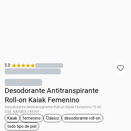
5.0
Desodorante Antitranspirante
Roll-on Kaiak Femenino
Desodorante Antitranspirante Roll-on Kaiak Femenino 75 ml
Cod. NATMEX-189391 -
Kaiak
femenino
Clásico
desodorante roll-on
etiqueta Kaiak
etiqueta femenino
etiqueta Clásico
etiqueta desodorante roll-
todo tipo de piel
etiqueta todo tipo de piel