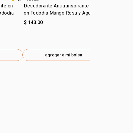
nte en
Desodorante Antitranspirante Roll-
Desodorante 
ododia
on Tododia Mango Rosa y Agua de
on Tododia C
Coco
$ 143.00
$ 143.00
a
agregar a mi bolsa
ag