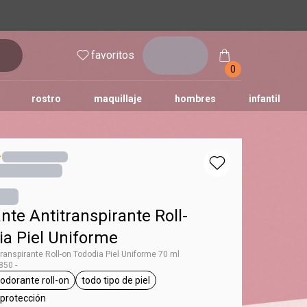
inicia
favoritos
sesión
0
rostro
maquillaje
hombres
infantil
te Antitranspirante Roll-
ia Piel Uniforme
ranspirante Roll-on Tododia Piel Uniforme 70 ml
50 -
odorante roll-on
todo tipo de piel
ododia
etiqueta desodorante roll-on
etiqueta todo tipo de piel
 protección