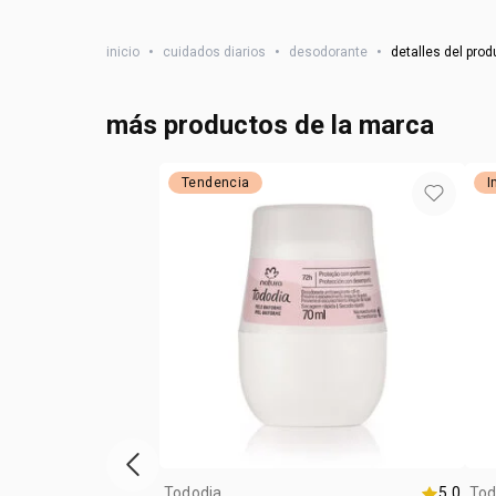
inicio
•
cuidados diarios
•
desodorante
•
detalles del prod
más productos de la marca
Tendencia
I
ítem anterior
Tododia
5.0
Tod