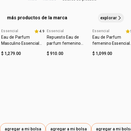
DIETILAMINO HIDROXIBENZOÍLA, CINAMALDEHÍDO,
CAPRILATO DE POLIGLICERILA-3, BENZOATO DE BENCILO,
CITRAL, DIPROPILENGLICOL, BENZOATO DE DENATONIO,
más productos de la marca
explorar
COLORANTE VIOLETA 60730, AMARILLO DE TARTRAZINA,
CLORURO DE SODIO, SULFATO DE SODIO.
Essencial
Essencial
Essencial
4.9
Eau de Parfum
Repuesto Eau de
Eau de Parfum
Masculino Essencial
parfum femenino
femenino Essencial
Oud 100ml
Essencial oud 50ml
Ato 50 ml
$ 1,279.00
$ 910.00
$ 1,099.00
agregar a mi bolsa
agregar a mi bolsa
agregar a mi bols