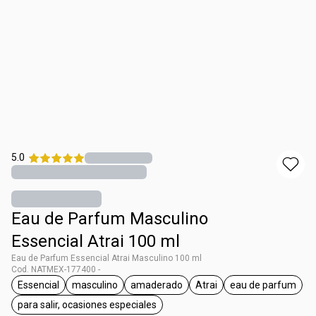
5.0
Eau de Parfum Masculino
Essencial Atrai 100 ml
Eau de Parfum Essencial Atrai Masculino 100 ml
Cod. NATMEX-177400 -
Essencial
masculino
amaderado
Atrai
eau de parfum
etiqueta Essencial
etiqueta masculino
etiqueta amaderado
etiqueta Atrai
etiqueta ea
para salir, ocasiones especiales
etiqueta para salir, ocasiones especiales