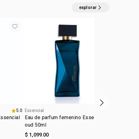
explorar
próximo item
5.0
Essencial
5.0
Essencial
ssencial
Eau de parfum femenino Essencial
Eau de Parf
oud 50ml
único 90ml
$ 1,099.00
$ 1,569.00