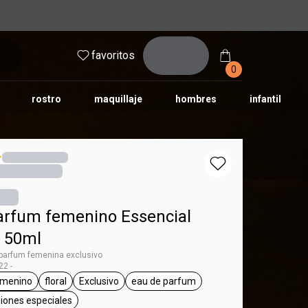
inicia
favoritos
sesión
0
rostro
maquillaje
hombres
infantil
arfum femenino Essencial
o 50ml
 parfum femenina exclusivo
2 -
emenino
floral
Exclusivo
eau de parfum
ssencial
etiqueta femenino
etiqueta floral
etiqueta Exclusivo
etiqueta eau de parfum
asiones especiales
etiqueta para salir, ocasiones especiales