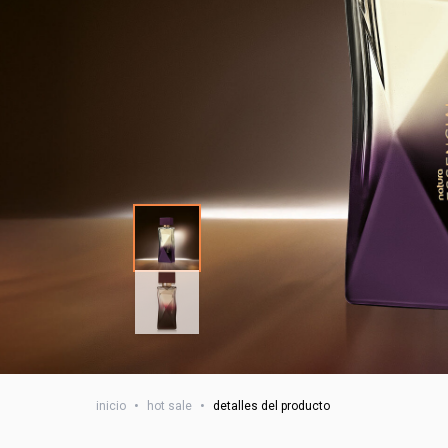
inicio
•
hot sale
•
detalles del producto