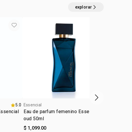
ara salir o eventos especiales
explorar
: dulce
próximo item
5.0
Essencial
5.0
Essencial
ssencial
Eau de parfum femenino Essencial
Eau de Parf
oud 50ml
único 90ml
$ 1,099.00
$ 1,569.00