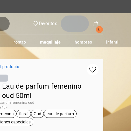
inicia
favoritos
sesión
0
rostro
maquillaje
hombres
infantil
l producto
 Eau de parfum femenino
l oud 50ml
 parfum femenina oud
48 -
emenino
floral
Oud
eau de parfum
ssencial
etiqueta femenino
etiqueta floral
etiqueta Oud
etiqueta eau de parfum
asiones especiales
etiqueta para salir, ocasiones especiales