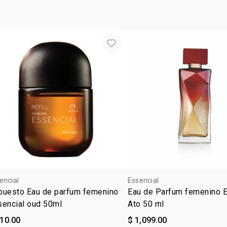
• ocasión: p
• subfamilia
encial
Essencial
puesto Eau de parfum femenino
Eau de Parfum femenino E
sencial oud 50ml
Ato 50 ml
910.00
$ 1,099.00