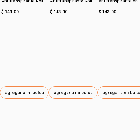
Antitranspirante Roll-
Antitranspirante Roll-
antitranspirante en
on Tododia Piel
on Tododia Hierba
crema leche de
$ 143.00
$ 143.00
$ 143.00
Uniforme
Limón y Menta
algodón Tododia
agregar a mi bolsa
agregar a mi bolsa
agregar a mi bols