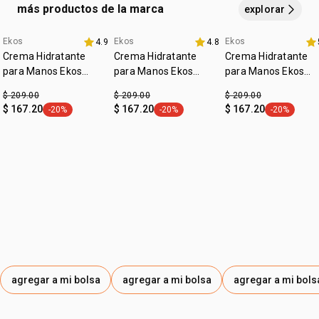
DENATONIO, COLORANTE NARANJA 15510, ROJO
más productos de la marca
explorar
ESCARLATA 125, COLORANTE VIOLETA 60730, CLORURO
DE SODIO, SULFATO DE SODIO.
Ekos
Ekos
Ekos
4.9
4.8
Favoritos
Imperdibles
Crema Hidratante
Crema Hidratante
Crema Hidratante
para Manos Ekos
para Manos Ekos
para Manos Ekos
Castaña
Tukumá
Pitanga
$ 209.00
$ 209.00
$ 209.00
$ 167.20
$ 167.20
$ 167.20
-20%
-20%
-20%
etiqueta -20%
etiqueta -20%
etiqueta -2
agregar a mi bolsa
agregar a mi bolsa
agregar a mi bols