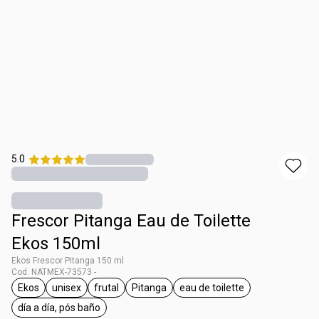
5.0
Frescor Pitanga Eau de Toilette
Ekos 150ml
Ekos Frescor Pitanga 150 ml
Cod. NATMEX-73573 -
Ekos
unisex
frutal
Pitanga
eau de toilette
etiqueta Ekos
etiqueta unisex
etiqueta frutal
etiqueta Pitanga
etiqueta eau de toilette
día a día, pós baño
etiqueta día a día, pós baño