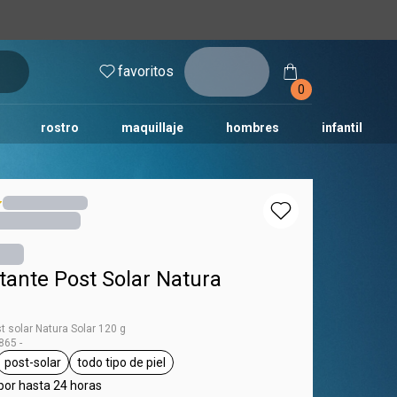
inicia
favoritos
sesión
0
rostro
maquillaje
hombres
infantil
tante Post Solar Natura
t solar Natura Solar 120 g
65 -
post-solar
todo tipo de piel
 Natura Solar
etiqueta post-solar
etiqueta todo tipo de piel
por hasta 24 horas