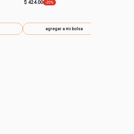
$ 424.00
-20%
etiqueta -20%
a
agregar a mi bolsa