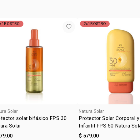
• fragancia
frutas fres
sol
•
empaque prá
x1ROSTRO
2x1ROSTRO
con 100% P
•
ingrediente
*fórmula seg
Oxybenzona,
ura Solar
Natura Solar
tector solar bifásico FPS 30
Protector Solar Corporal y
ura Solar
Infantil FPS 50 Natura Sol
579.00
$ 579.00