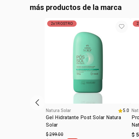
más productos de la marca
2x1ROSTRO
2
ítem anterior
Natura Solar
5.0
Nat
Gel Hidratante Post Solar Natura
Pro
Solar
Nat
$ 299.00
$ 