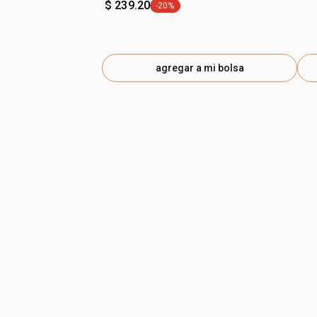
$ 239.20
-20%
etiqueta -20%
agregar a mi bolsa