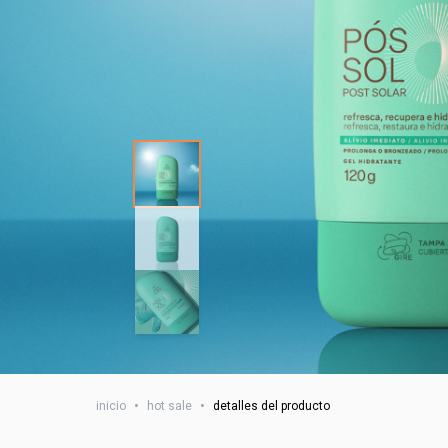
inicio
•
hot sale
•
detalles del producto