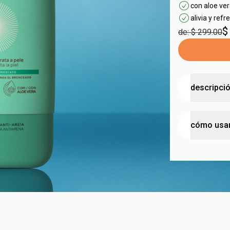
con aloe ve
alivia y refr
$
de: $ 299.00
descripci
refresca, re
cómo usa
• alivio ins
por el sol
•
reposición 
aplica
sobre 
recuperació
• prolonga 
más tiempo
•
fragancia 
•
fórmula gel
•
con
aloe v
ayudan en el