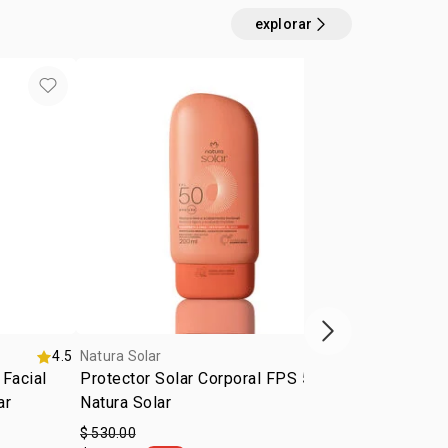
 refrescante:
con complejo de notas acuosas y
cas, evoca recuerdos vibrantes de los momentos al
explorar
ctico y sostenible: tapa anti-arena y envases
E verde
s seguros para ti y para los corales*.
ura para los corales debido a la ausencia de
 Octinoxate y Octocrileno.
próximo item
4.5
Natura Solar
5.0
 Facial
Protector Solar Corporal FPS 50
ar
Natura Solar
$ 530.00