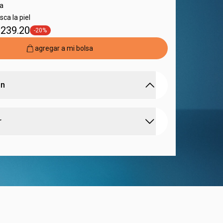
ra
esca la piel
 239.20
-20%
etiqueta -20%
agregar a mi bolsa
ón
cupera e hidrata la piel por hasta 24 horas.
r
tantáneo
de la sensación de incomodidad causada
eficaz de la hidratación, acelerando la
la piel limpia
después de la exposición al sol
.
n de la piel
el bronceado
, manteniendo el color radiante por
refrescante
 fácil de esparcir
era
, que posee propiedades calmantes que
 cuidado de la piel después de la exposición solar