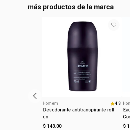
más productos de la marca
ítem anterior
Homem
4.8
Ho
Desodorante antitranspirante roll
Ea
on
Co
$ 143.00
$ 1