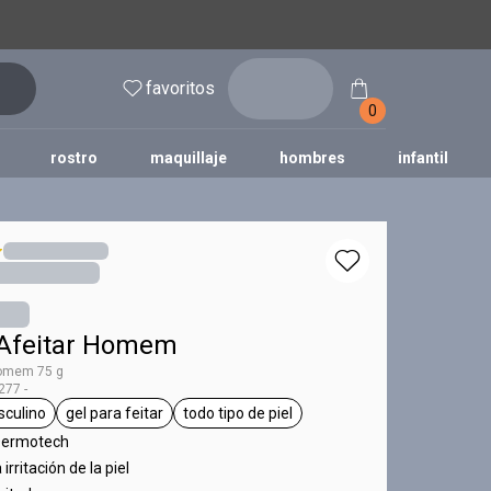
inicia
favoritos
sesión
0
rostro
maquillaje
hombres
infantil
 Afeitar Homem
Homem 75 g
77 -
culino
gel para feitar
todo tipo de piel
 Homem
etiqueta masculino
etiqueta gel para feitar
etiqueta todo tipo de piel
Dermotech
irritación de la piel