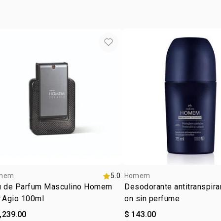
• perfecto p
COCOATO DE
su rutina di
CUMARINA, 
• contiene b
BENZILA, C
• testado d
• cruelty fre
DE SÓDIO.
• vegano
• textura: ge
• zona de apl
mem
5.0
Homem
u de Parfum Masculino Homem
Desodorante antitranspiran
r.Agio 100ml
on sin perfume
,239.00
$ 143.00