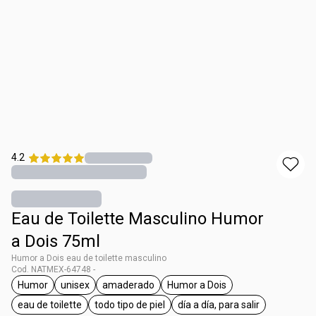
4.2
Eau de Toilette Masculino Humor
a Dois 75ml
Humor a Dois eau de toilette masculino
Cod. NATMEX-64748 -
Humor
unisex
amaderado
Humor a Dois
etiqueta Humor
etiqueta unisex
etiqueta amaderado
etiqueta Humor a Dois
eau de toilette
todo tipo de piel
día a día, para salir
etiqueta eau de toilette
etiqueta todo tipo de piel
etiqueta día a día, para