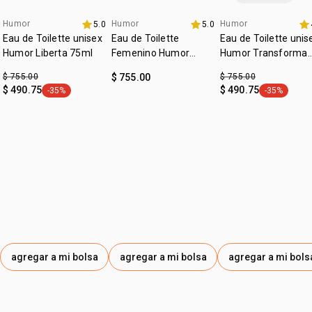
Es posible que reciba el producto en el envase anterior
hasta agotar existencias.
Humor
Humor
Humor
5.0
5.0
El contenido, la fórmula y la calidad del producto están
Eau de Toilette unisex
Eau de Toilette
Eau de Toilette unis
sujetos a cambios. permanecen exactamente iguales.
Humor Liberta 75ml
Femenino Humor
Humor Transforma
Primero 75ml
75ml
$ 755.00
$ 755.00
$ 755.00
$ 490.75
$ 490.75
-35%
-35%
etiqueta -35%
etiqueta -3
agregar a mi bolsa
agregar a mi bolsa
agregar a mi bols