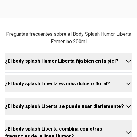
Preguntas frecuentes sobre el Body Splash Humor Liberta
Femenino 200ml
¿El body splash Humor Liberta fija bien en la piel?
¿El body splash Liberta es más dulce o floral?
Como todo body splash, la fijación es leve, con una
duración de algunas horas. Esa es la propuesta de la
categoría: una fragancia presente y no empalagosa
¿El body splash Liberta se puede usar diariamente?
para el día a día. El resultado es un aroma que
Ninguno de los dos perfiles predomina. La fragancia
acompaña sin abrumar.
corporal Humor Liberta combina pimienta rosa,
copaiba y notas frutales, dando como resultado un
¿El body splash Liberta combina con otras
aroma único que transita entre lo especiado, lo
Sí. El body splash Liberta fue desarrollado para el
fragancias de la línea Humor?