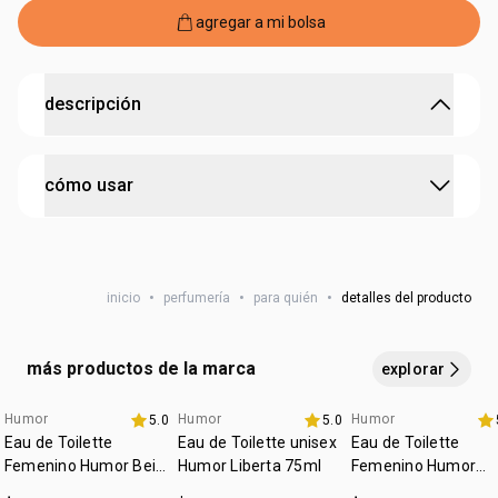
agregar a mi bolsa
descripción
libertad con actitud
cómo usar
• fragancia que celebra la audacia y la diversión
• producto vegano
• sin pruebas en animales
el nuevo Body Splash Humor Liberta se puede aplicar en
• ingredientes seguros
todo el cuerpo en varios momentos del día
• envase ecológico
inicio
•
perfumería
•
para quién
•
detalles del producto
más productos de la marca
explorar
Humor
Humor
Humor
5.0
5.0
Eau de Toilette
Eau de Toilette unisex
Eau de Toilette
Femenino Humor Beija
Humor Liberta 75ml
Femenino Humor
Eu 75ml
Primero 75ml