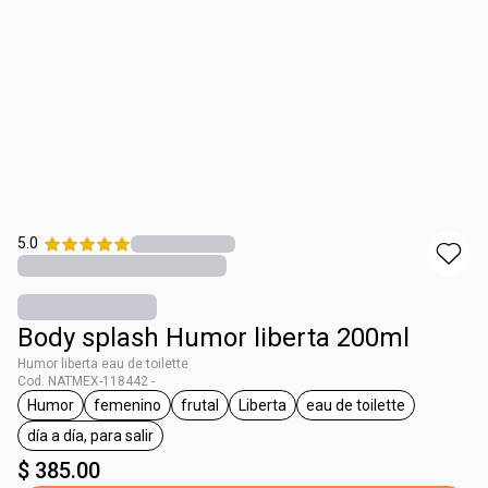
5.0
Body splash Humor liberta 200ml
Humor liberta eau de toilette
Cod. NATMEX-118442 -
Humor
femenino
frutal
Liberta
eau de toilette
etiqueta Humor
etiqueta femenino
etiqueta frutal
etiqueta Liberta
etiqueta eau de toil
día a día, para salir
etiqueta día a día, para salir
$ 385.00