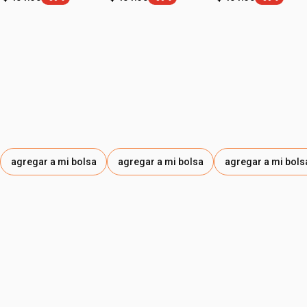
etiqueta -30%
etiqueta -30%
etiqueta -3
• ocasión: limpieza
• tipo de piel: todo tipo de piel
• textura: aceite
• zona de aplicación: rostro y cuello
agregar a mi bolsa
agregar a mi bolsa
agregar a mi bols