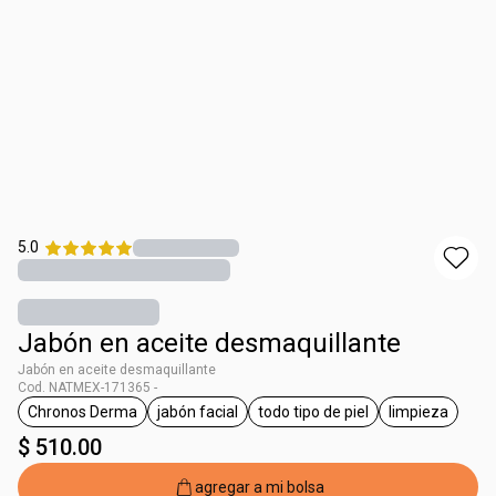
5.0
Jabón en aceite desmaquillante
Jabón en aceite desmaquillante
Cod. NATMEX-171365 -
Chronos Derma
jabón facial
todo tipo de piel
limpieza
etiqueta Chronos Derma
etiqueta jabón facial
etiqueta todo tipo de piel
etiqueta li
$ 510.00
agregar a mi bolsa