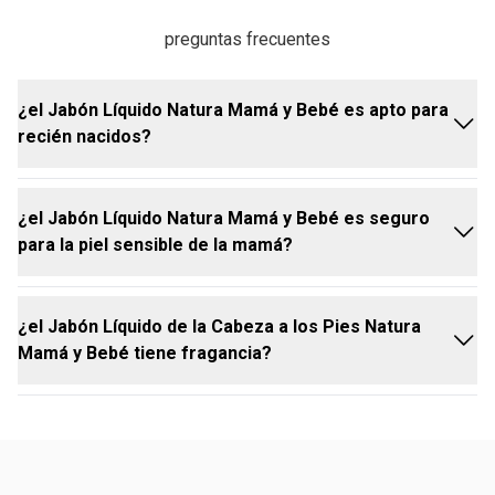
preguntas frecuentes
¿el Jabón Líquido Natura Mamá y Bebé es apto para
recién nacidos?
¿el Jabón Líquido Natura Mamá y Bebé es seguro
sí, el Jabón Líquido de la Cabeza a los Pies Natura
para la piel sensible de la mamá?
Mamá y Bebé es ideal para el baño del bebé desde
el nacimiento, ya que cuenta con una fórmula suave
e hipoalergénica
¿el Jabón Líquido de la Cabeza a los Pies Natura
sí, el Jabón Líquido de la Cabeza a los Pies Natura
Mamá y Bebé tiene fragancia?
Mamá y Bebé es seguro para la piel sensible de la
mamá, porque tiene una fórmula suave, libre de
parabenos y colorantes, y está dermatológicamente
testado
sí, el Jabón Líquido de la Cabeza a los Pies Natura
Mamá y Bebé tiene una fragancia suave y agradable,