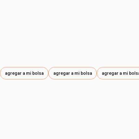
• 98 % de ingredientes naturales
• fragancia suave y segura
• producto formulado para minimizar la aparición de
alergias
agregar a mi bolsa
agregar a mi bolsa
agregar a mi bols