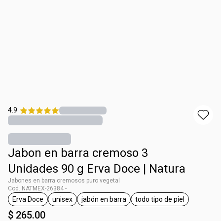
4.9
Jabon en barra cremoso 3
Unidades 90 g Erva Doce | Natura
Jabones en barra cremosos puro vegetal
Cod. NATMEX-26384 -
Erva Doce
unisex
jabón en barra
todo tipo de piel
etiqueta Erva Doce
etiqueta unisex
etiqueta jabón en barra
etiqueta todo tipo d
$ 265.00