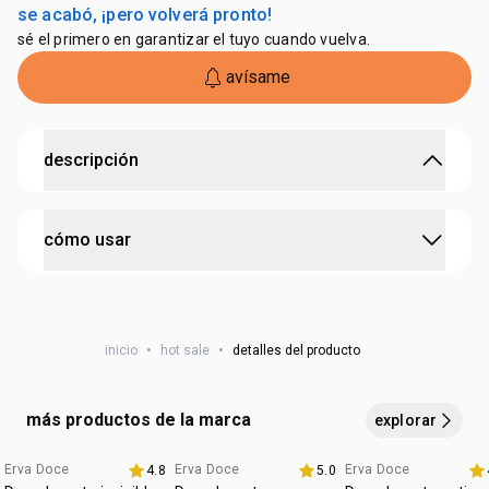
se acabó, ¡pero volverá pronto!
sé el primero en garantizar el tuyo cuando vuelva.
avísame
descripción
limpia eficazmente tu piel sin agredirla, recuperando
cómo usar
su capa protectora un 75% más rápido.
Limpia sin agredir, protege y refresca con su fragancia
herbal. 100% vegetal. ¡Disfruta de una piel suave y
aplica el jabón y masajea suavemente con movimientos
equilibrada todos los días!
circulares hasta formar espuma. enjuaga con abundante
inicio
•
hot sale
•
detalles del producto
agua y siente la piel limpia y perfumada.
más productos de la marca
explorar
Erva Doce
Erva Doce
Erva Doce
4.8
5.0
Más vendidos