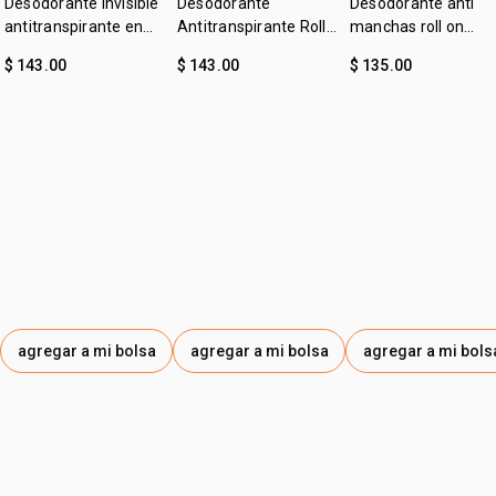
Desodorante invisible
Desodorante
Desodorante anti
antitranspirante en
Antitranspirante Roll-
manchas roll on
crema 80 g Erva Doce
on Erva Doce
clásico 70 ml Erva
$ 143.00
$ 143.00
$ 135.00
Doce
agregar a mi bolsa
agregar a mi bolsa
agregar a mi bols