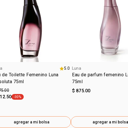
a
5.0
Luna
 de Toilette Femenino Luna
Eau de parfum femenino L
soluta 75ml
75ml
75.00
$ 875.00
612.50
-30%
etiqueta -30%
agregar a mi bolsa
agregar a mi bols