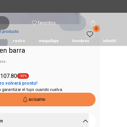
inicia
favoritos
sesión
0
l producto
rostro
maquillaje
hombres
infantil
en barra
44 -
na
 107.80
-30%
etiqueta -30%
ro volverá pronto!
n garantizar el tuyo cuando vuelva.
avísame
ón