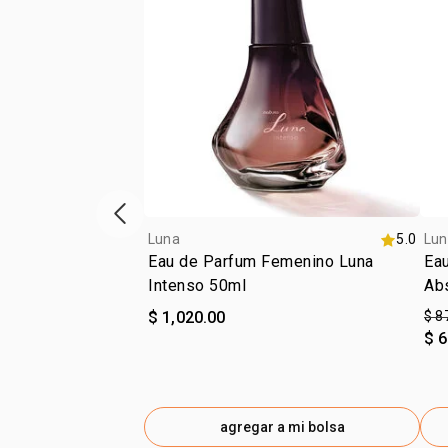
ítem anterior
Luna
5.0
Lun
Eau de Parfum Femenino Luna
Eau
Intenso 50ml
Ab
$ 1,020.00
$ 8
$ 
agregar a mi bolsa