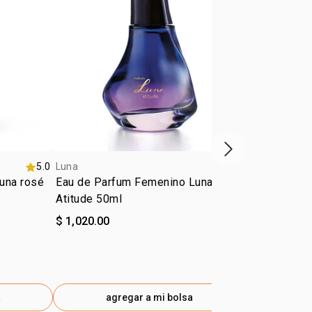
próximo item
5.0
Luna
5.0
Luna
una rosé
Eau de Parfum Femenino Luna
Eau de Toil
Atitude 50ml
Divina 75 m
$ 1,020.00
$ 875.00
a
agregar a mi bolsa
ag