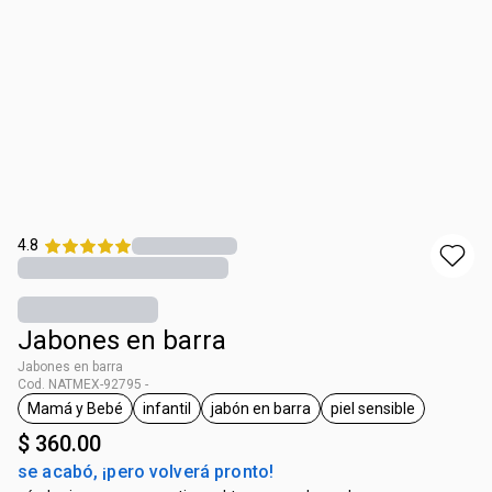
4.8
Jabones en barra
Jabones en barra
Cod. NATMEX-92795 -
Mamá y Bebé
infantil
jabón en barra
piel sensible
etiqueta Mamá y Bebé
etiqueta infantil
etiqueta jabón en barra
etiqueta piel sens
$ 360.00
se acabó, ¡pero volverá pronto!