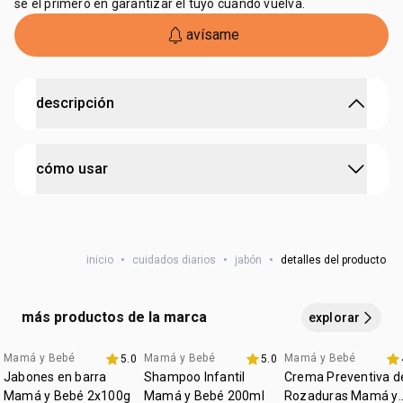
sé el primero en garantizar el tuyo cuando vuelva.
avísame
descripción
delicadeza que cuida, protección que abraza.
cómo usar
• probado dermatológicamente
• edad sugerida: 0 a 3 años
• hipoalergénico
aplica tu Jabón Mamá y Bebé en las manos húmedas
• cruelty free
hasta formar espuma y distribúyelo por el cuerpecito
• tipo de piel: piel sensible
• 96% de ingredientes naturales
inicio
•
cuidados diarios
•
jabón
•
detalles del producto
húmedo del bebé con movimientos delicados. enjuaga
• limpia sin resecar la piel del bebé
hasta eliminar completamente el producto
• perfume suave y seguro
• ideal para el cuidado diario
más productos de la marca
explorar
• producto vegano
Mamá y Bebé
Mamá y Bebé
Mamá y Bebé
5.0
5.0
Favoritos
Favoritos
Jabones en barra
Shampoo Infantil
Crema Preventiva d
Mamá y Bebé 2x100g
Mamá y Bebé 200ml
Rozaduras Mamá y