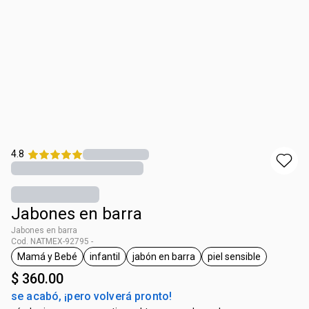
4.8
Jabones en barra
Jabones en barra
Cod. NATMEX-92795 -
Mamá y Bebé
infantil
jabón en barra
piel sensible
etiqueta Mamá y Bebé
etiqueta infantil
etiqueta jabón en barra
etiqueta piel sens
$ 360.00
se acabó, ¡pero volverá pronto!