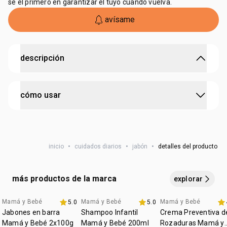
sé el primero en garantizar el tuyo cuando vuelva.
avísame
descripción
delicadeza que cuida, protección que abraza.
cómo usar
• probado dermatológicamente
• edad sugerida: 0 a 3 años
• hipoalergénico
aplica tu Jabón Mamá y Bebé en las manos húmedas
• cruelty free
hasta formar espuma y distribúyelo por el cuerpecito
• tipo de piel: piel sensible
• 96% de ingredientes naturales
inicio
•
cuidados diarios
•
jabón
•
detalles del producto
húmedo del bebé con movimientos delicados. enjuaga
• limpia sin resecar la piel del bebé
hasta eliminar completamente el producto
• perfume suave y seguro
• ideal para el cuidado diario
más productos de la marca
explorar
• producto vegano
Mamá y Bebé
Mamá y Bebé
Mamá y Bebé
5.0
5.0
Favoritos
Favoritos
Jabones en barra
Shampoo Infantil
Crema Preventiva d
Mamá y Bebé 2x100g
Mamá y Bebé 200ml
Rozaduras Mamá y