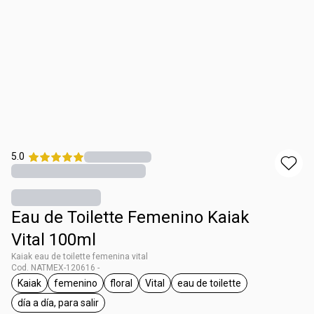
5.0
Eau de Toilette Femenino Kaiak
Vital 100ml
Kaiak eau de toilette femenina vital
Cod. NATMEX-120616 -
Kaiak
femenino
floral
Vital
eau de toilette
etiqueta Kaiak
etiqueta femenino
etiqueta floral
etiqueta Vital
etiqueta eau de toilette
día a día, para salir
etiqueta día a día, para salir