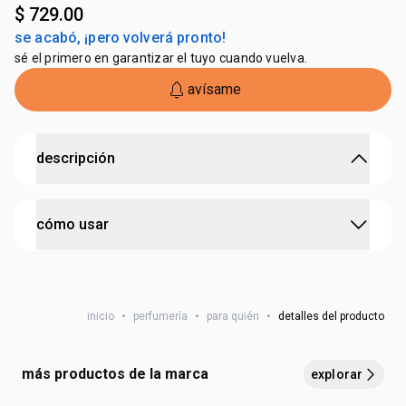
$ 729.00
se acabó, ¡pero volverá pronto!
sé el primero en garantizar el tuyo cuando vuelva.
avísame
descripción
revitalízate con la energía del mar
cómo usar
• revitalización comprobada por la neurociencia
• un encuentro reenergizante con el mar
• salida: limón, pomelo, pitanga, estoraque
para una mejor perfumación, aplica en las muñecas, el
• corazón: acorde marino, rosa, jazmín, peonía
cuello, el escote y detrás de las orejas
• fondo: cedro, cumarú, cachemira, sándalo, ámbar
inicio
•
perfumería
•
para quién
•
detalles del producto
más productos de la marca
explorar