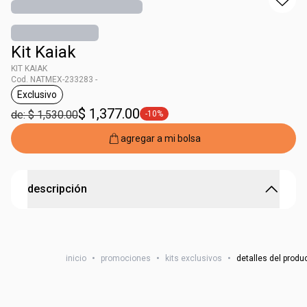
Kit Kaiak
KIT KAIAK
Cod. NATMEX-233283 -
Exclusivo
etiqueta Exclusivo
$ 1,377.00
de: $ 1,530.00
-10%
etiqueta -10%
agregar a mi bolsa
descripción
KIT KAIAK
inicio
•
promociones
•
kits exclusivos
•
detalles del produ