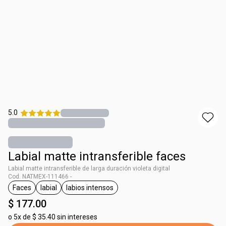
5.0
Labial matte intransferible faces
Labial matte intransferible de larga duración violeta digital
Cod. NATMEX-111466 -
Faces
labial
labios intensos
etiqueta Faces
etiqueta labial
etiqueta labios intensos
$ 177.00
o
5x de $ 35.40 sin intereses