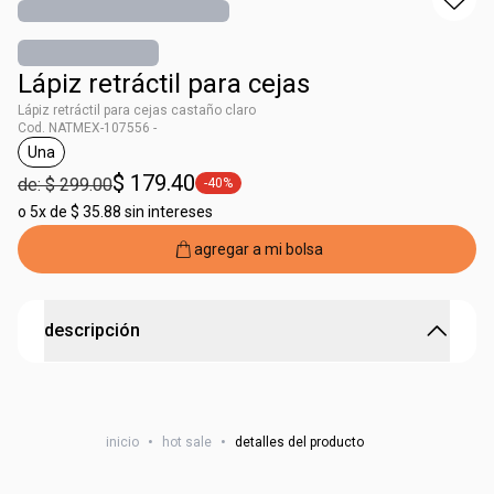
Lápiz retráctil para cejas
Lápiz retráctil para cejas castaño claro
Cod. NATMEX-107556 -
Una
etiqueta Una
$ 179.40
de: $ 299.00
-40%
etiqueta -40%
o
5x de $ 35.88 sin intereses
agregar a mi bolsa
descripción
Ingredientes de la ciencia dermatológica. Aceite de ricino
que contribuye al peinado de las cejas. Hasta 24 hrs de
duración, cejas naturalmente rellenas. 250 mg
inicio
•
hot sale
•
detalles del producto