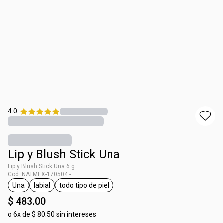
4.0
Lip y Blush Stick Una
Lip y Blush Stick Una 6 g
Cod. NATMEX-170504 -
Una
labial
todo tipo de piel
etiqueta Una
etiqueta labial
etiqueta todo tipo de piel
$ 483.00
o
6x de $ 80.50 sin intereses