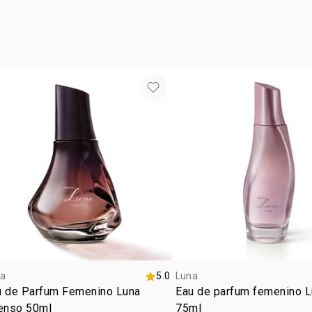
HIDROXIBEN
CINAMATO D
ALCOHOL CI
BENZOATO 
ROJO 33, R
AMARILLO D
a
5.0
Luna
u de Parfum Femenino Luna
Eau de parfum femenino L
tenso 50ml
75ml