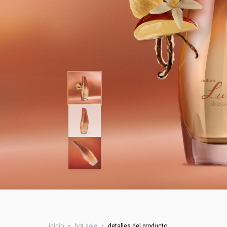
inicio
•
hot sale
•
detalles del producto