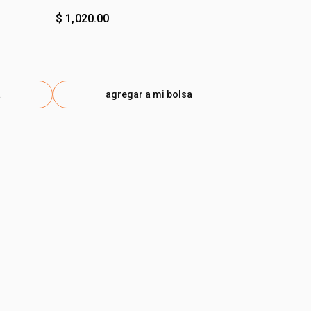
$ 1,020.00
$ 875.00
a
agregar a mi bolsa
ag