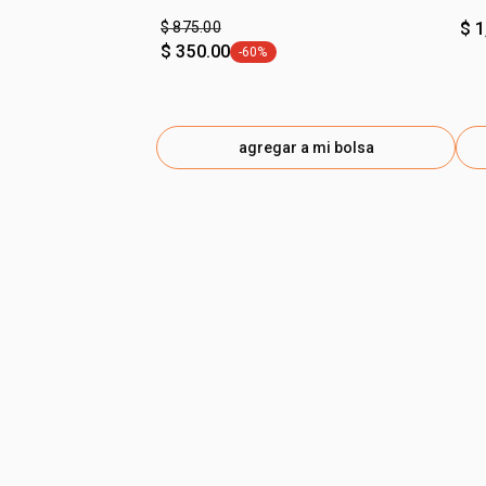
$ 875.00
$ 1
$ 350.00
-60%
etiqueta -60%
agregar a mi bolsa