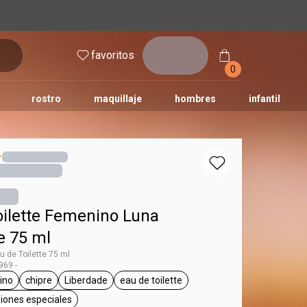
inicia
favoritos
sesión
0
rostro
maquillaje
hombres
infantil
oilette Femenino Luna
e 75 ml
u de Toilette 75 ml
69 -
ino
chipre
Liberdade
eau de toilette
na
tiqueta femenino
etiqueta chipre
etiqueta Liberdade
etiqueta eau de toilette
asiones especiales
etiqueta para salir, ocasiones especiales