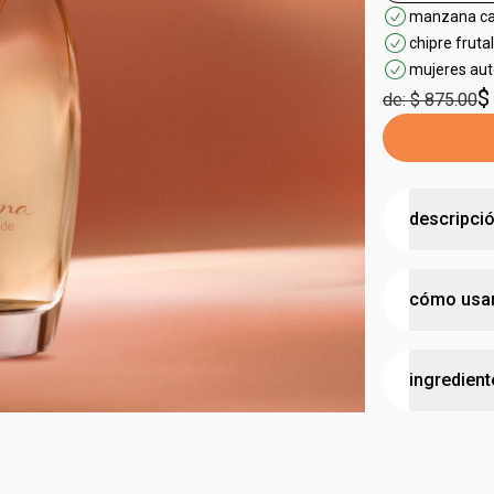
manzana cara
chipre frutal
mujeres aut
$
de: $ 875.00
descripci
una invitac
cómo usa
• inspirado 
• el Chipre 
cristalizad
aplica en á
• la fragan
ingredient
orejas
.
ishpink
.
ALCOHOL ET
LINALOL, H