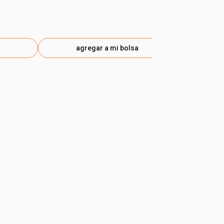
$ 490.75
-35
eti
a
agregar a mi bolsa
ag