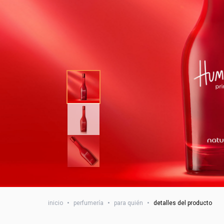
inicio
•
perfumería
•
para quién
•
detalles del producto