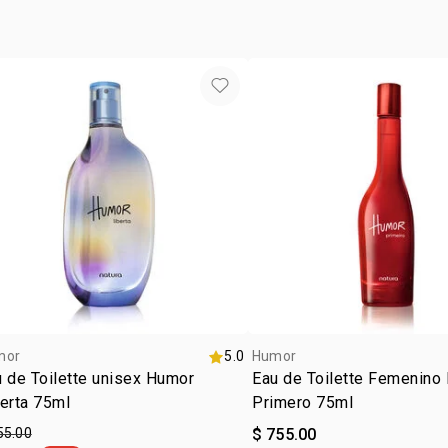
Es posible q
hasta agotar
del product
mor
5.0
Humor
 de Toilette unisex Humor
Eau de Toilette Femenino
erta 75ml
Primero 75ml
55.00
$ 755.00