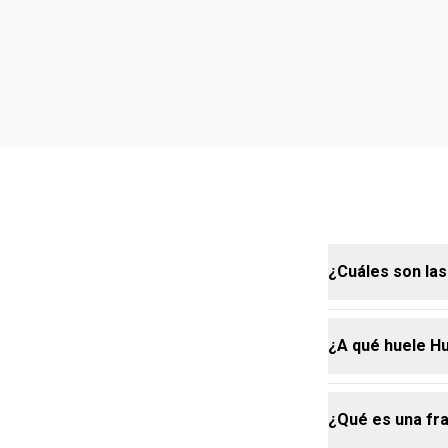
¿Cuáles son las
¿A qué huele H
La fragancia 
combinación de
frozen de per
¿Qué es una fra
Mi Primer Hum