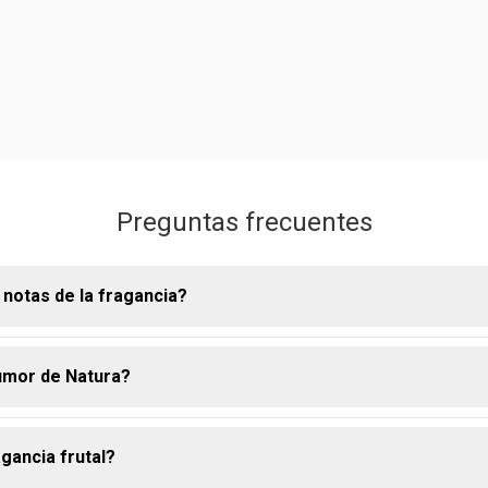
Preguntas frecuentes
 notas de la fragancia?
umor de Natura?
no es un perfume, sino una colonia desodorante que presenta un
 notas cítricas y un cóctel de frutas vibrantes, con un irresisti
a.
gancia frutal?
or es una colonia desodorante de fragancia frutal, con un aroma