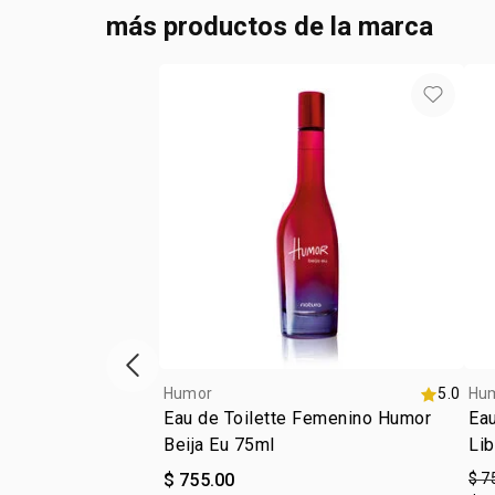
más productos de la marca
ítem anterior
Humor
5.0
Hu
Eau de Toilette Femenino Humor
Eau
Beija Eu 75ml
Lib
$ 755.00
$ 7