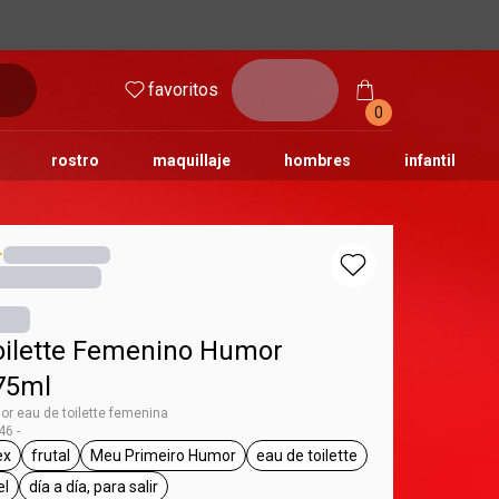
inicia
favoritos
sesión
0
rostro
maquillaje
hombres
infantil
oilette Femenino Humor
75ml
r eau de toilette femenina
6 -
ex
frutal
Meu Primeiro Humor
eau de toilette
umor
tiqueta unisex
etiqueta frutal
etiqueta Meu Primeiro Humor
etiqueta eau de toilette
el
día a día, para salir
a todo tipo de piel
etiqueta día a día, para salir