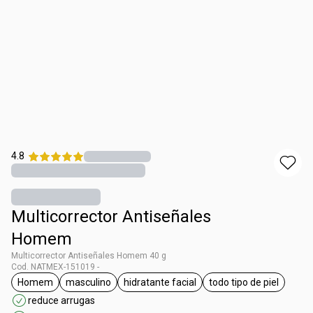
4.8
Multicorrector Antiseñales
Homem
Multicorrector Antiseñales Homem 40 g
Cod. NATMEX-151019 -
Homem
masculino
hidratante facial
todo tipo de piel
etiqueta Homem
etiqueta masculino
etiqueta hidratante facial
etiqueta todo ti
reduce arrugas