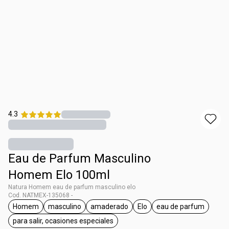
4.3
Eau de Parfum Masculino
Homem Elo 100ml
Natura Homem eau de parfum masculino elo
Cod. NATMEX-135068 -
Homem
masculino
amaderado
Elo
eau de parfum
etiqueta Homem
etiqueta masculino
etiqueta amaderado
etiqueta Elo
etiqueta eau d
para salir, ocasiones especiales
etiqueta para salir, ocasiones especiales