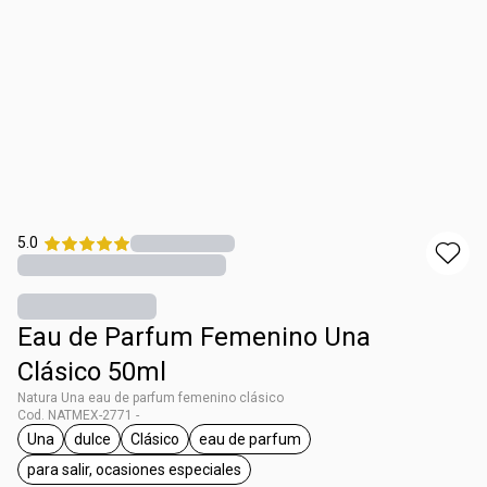
5.0
Eau de Parfum Femenino Una
Clásico 50ml
Natura Una eau de parfum femenino clásico
Cod. NATMEX-2771 -
Una
dulce
Clásico
eau de parfum
etiqueta Una
etiqueta dulce
etiqueta Clásico
etiqueta eau de parfum
para salir, ocasiones especiales
etiqueta para salir, ocasiones especiales