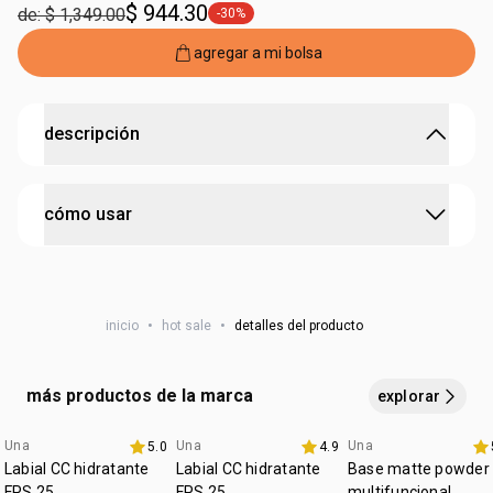
$ 944.30
de: $ 1,349.00
-30%
etiqueta -30%
agregar a mi bolsa
descripción
la fragancia que traduce el arte de la belleza
cómo usar
• fragancia envolvente y sofisticada
• inspirada en paletas de maquillaje
• perfume de larga duración
cada persona tiene una manera única de perfumarse.
• notas dulces de praliné, ganache y matices florales,
pero si deseas aprovechar todo el potencial de esta
enriquecida con poleo
• ingrediente natural de la biodiversidad brasileña y
inicio
•
hot sale
•
detalles del producto
fragancia, aplícala en zonas como las muñecas, el cuello y
paramela
detrás de las orejas.
• ideal para ocasiones especiales y uso diario
más productos de la marca
explorar
Una
Una
Una
5.0
4.9
Favoritos
Labial CC hidratante
Labial CC hidratante
Base matte powder
FPS 25
FPS 25
multifuncional