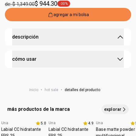
$ 944.30
de: $ 1,349.00
-30%
etiqueta -30%
agregar a mi bolsa
descripción
la fragancia que traduce el arte de la belleza
cómo usar
• fragancia envolvente y sofisticada
• inspirada en paletas de maquillaje
• perfume de larga duración
cada persona tiene una manera única de perfumarse.
• notas dulces de praliné, ganache y matices florales,
pero si deseas aprovechar todo el potencial de esta
enriquecida con poleo
• ingrediente natural de la biodiversidad brasileña y
inicio
•
hot sale
•
detalles del producto
fragancia, aplícala en zonas como las muñecas, el cuello y
paramela
detrás de las orejas.
• ideal para ocasiones especiales y uso diario
más productos de la marca
explorar
Una
Una
Una
5.0
4.9
Favoritos
Labial CC hidratante
Labial CC hidratante
Base matte powder
FPS 25
FPS 25
multifuncional