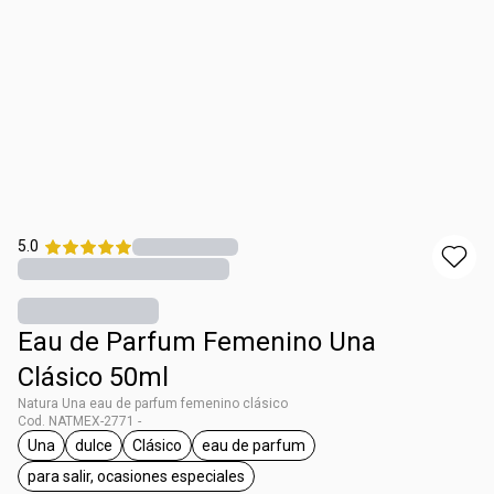
5.0
Eau de Parfum Femenino Una
Clásico 50ml
Natura Una eau de parfum femenino clásico
Cod. NATMEX-2771 -
Una
dulce
Clásico
eau de parfum
etiqueta Una
etiqueta dulce
etiqueta Clásico
etiqueta eau de parfum
para salir, ocasiones especiales
etiqueta para salir, ocasiones especiales