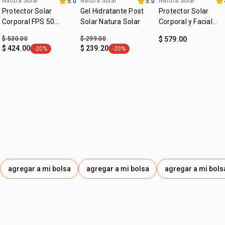
frutas frescas, evoca recuerdos vibrantes de los
Natura Solar
Natura Solar
Natura Solar
5.0
5.0
Verano
momentos al sol
Protector Solar
Gel Hidratante Post
Protector Solar
•
empaque práctico y sostenible: tapa anti-arena y frascos
Corporal FPS 50
Solar Natura Solar
Corporal y Facial
con 100% PE verde
Natura Solar
Infantil FPS 50 Natu
$ 530.00
$ 299.00
$ 579.00
•
aprobado por consumidores de
todos los tonos de piel
.
Solar
$ 424.00
$ 239.20
-20%
-20%
etiqueta -20%
etiqueta -20%
agregar a mi bolsa
agregar a mi bolsa
agregar a mi bols