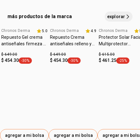
después de sudoración intensa, nadar o bañarse, secarse
con toalla y durante la exposición al sol.
más productos de la marca
explorar
Chronos Derma
Chronos Derma
Chronos Derma
5.0
4.9
2x1ROSTRO
2x1ROSTRO
2x1ROSTRO
Repuesto Gel crema
Repuesto Crema
Protector Solar Faci
antiseñales​ firmeza y
antiseñales​ relleno y
Multiprotector
luminosidad 45+ dia
revitalización ​60+ dia
Aclarador FPS 50+
$ 649.00
$ 649.00
$ 615.00
fps 30
fps 30
$ 454.30
$ 454.30
$ 461.25
-30%
-30%
-25%
etiqueta -30%
etiqueta -30%
etiqueta -2
agregar a mi bolsa
agregar a mi bolsa
agregar a mi bols