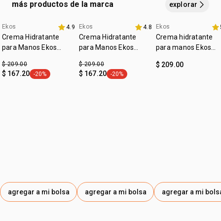
más productos de la marca
explorar
Ekos
Ekos
Ekos
4.9
4.8
Favoritos
Imperdibles
precio especial
Crema Hidratante
Crema Hidratante
Crema hidratante
para Manos Ekos
para Manos Ekos
para manos Ekos
Castaña
Tukumá
Cupuaçu
$ 209.00
$ 209.00
$ 209.00
$ 167.20
$ 167.20
-20%
-20%
etiqueta -20%
etiqueta -20%
agregar a mi bolsa
agregar a mi bolsa
agregar a mi bols