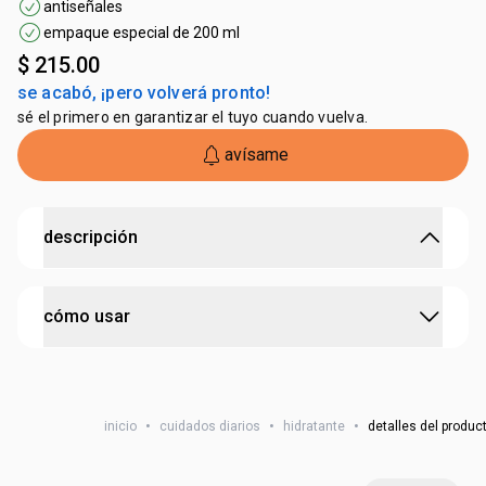
antiseñales
empaque especial de 200 ml
$ 215.00
se acabó, ¡pero volverá pronto!
sé el primero en garantizar el tuyo cuando vuelva.
avísame
descripción
estimula la producción natural de ácido hialurónico en
cómo usar
la piel.
•
potente antiséñales
para el cuerpo que estimula hasta
un
100% la producción natural de ácido hialurónico
coloca una pequeña cantidad en las manos y aplica en
• con
acción doble de la manteca y aceite bruto de
todo el cuerpo, excepto el rostro, masajeando con
tucumã
, rellena hasta las capas más profundas de la piel
inicio
•
cuidados diarios
•
hidratante
•
detalles del produc
movimientos suaves.
• piel renovada y uniforme, con textura cremosa.