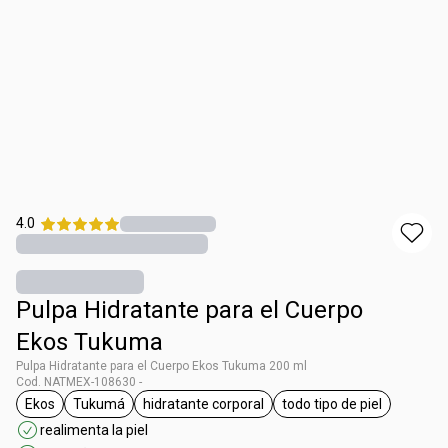
4.0
Pulpa Hidratante para el Cuerpo
Ekos Tukuma
Pulpa Hidratante para el Cuerpo Ekos Tukuma 200 ml
Cod. NATMEX-108630 -
Ekos
Tukumá
hidratante corporal
todo tipo de piel
etiqueta Ekos
etiqueta Tukumá
etiqueta hidratante corporal
etiqueta todo tipo 
realimenta la piel