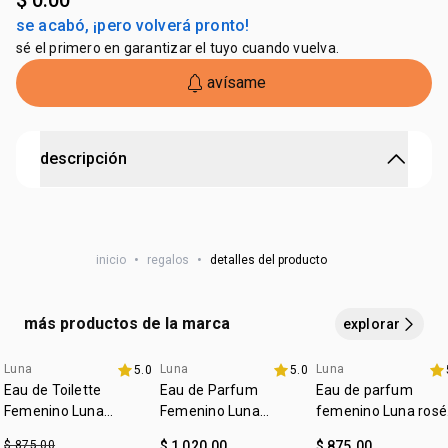
$ 0.00
se acabó, ¡pero volverá pronto!
sé el primero en garantizar el tuyo cuando vuelva.
avísame
descripción
set Natura Luna con dos fragancias femeninas, una
clásica y otra juvenil, ideal para regalar a mamá.
inicio
•
regalos
•
detalles del producto
•
eau de toilette natura luna clásico con aroma elegante
y femenino
•
eau de toilette natura luna girl con fragancia ligera,
más productos de la marca
fresca y juvenil
explorar
•
combinación perfecta para diferentes momentos
del día
Luna
Luna
Luna
5.0
5.0
outlet
•
aromas que reflejan feminidad, confianza y estilo
Eau de Toilette
Eau de Parfum
Eau de parfum
•
incluye bolsa de regalo lista para sorprender
Femenino Luna
Femenino Luna
femenino Luna rosé
•
regalo ideal para el día de las madres o cualquier
Liberdade 75 ml
Intenso 50ml
75ml
ocasión especial
$ 875.00
$ 1,020.00
$ 875.00