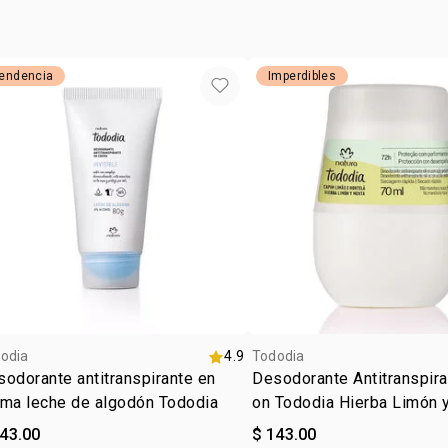
endencia
Imperdibles
odia
4.9
Tododia
odorante antitranspirante en
Desodorante Antitranspira
ema leche de algodón Tododia
on Tododia Hierba Limón 
143.00
$ 143.00