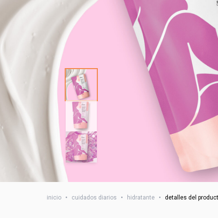
inicio
•
cuidados diarios
•
hidratante
•
detalles del produc