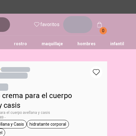
inicia
favoritos
sesión
0
rostro
maquillaje
hombres
infantil
 crema para el cuerpo
y casis
ra el cuerpo avellana y casis
9 -
llana y Casis
hidratante corporal
ododia
etiqueta Avellana y Casis
etiqueta hidratante corporal
el
a todo tipo de piel