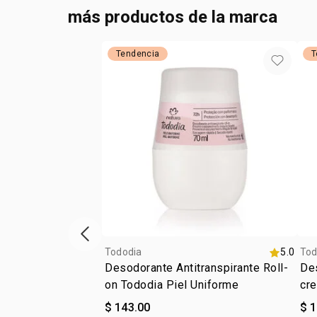
más productos de la marca
Tendencia
T
ítem anterior
Tododia
5.0
Tod
Desodorante Antitranspirante Roll-
Des
on Tododia Piel Uniforme
cr
$ 143.00
$ 