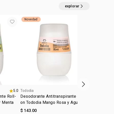
explorar
Novedad
próximo item
5.0
Tododia
5.0
Tododia
nte Roll-
Desodorante Antitranspirante Roll-
Desodorante
y Menta
on Tododia Mango Rosa y Agua de
antitranspir
Coco
casis
$ 143.00
$ 143.00